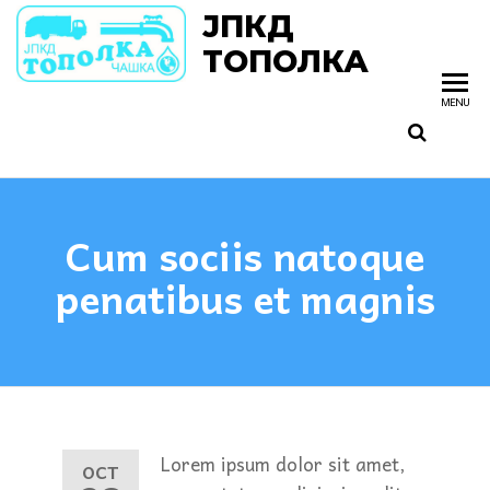
ЈПКД
ТОПОЛКА
MENU
Cum sociis natoque
penatibus et magnis
Lorem ipsum dolor sit amet,
OCT