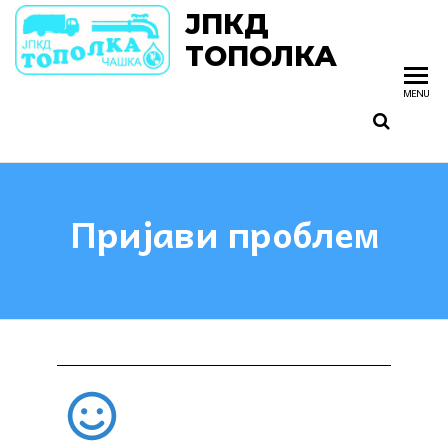
ЈПКД
ТОПОЛКА
MENU
Пријави проблем